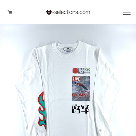
tt-selections
AINOA
Team Supporter